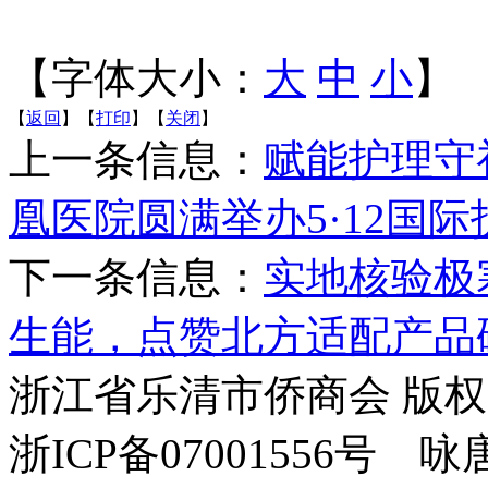
【字体大小：
大
中
小
】
【
返回
】【
打印
】【
关闭
】
上一条信息：
赋能护理守
凰医院圆满举办5·12国
下一条信息：
实地核验极
生能，点赞北方适配产品
浙江省乐清市侨商会 版
浙ICP备07001556号