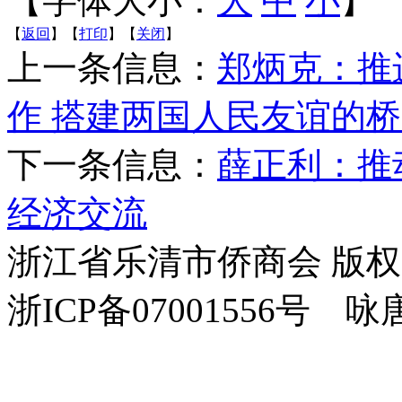
【字体大小：
大
中
小
】
【
返回
】【
打印
】【
关闭
】
上一条信息：
郑炳克：推
作 搭建两国人民友谊的
下一条信息：
薛正利：推
经济交流
浙江省乐清市侨商会 版
浙ICP备07001556号