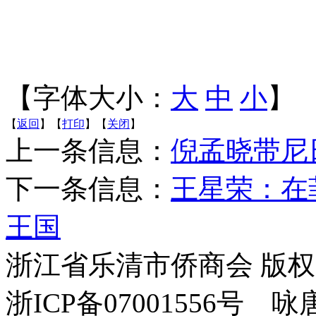
【字体大小：
大
中
小
】
【
返回
】【
打印
】【
关闭
】
上一条信息：
倪孟晓带尼
下一条信息：
王星荣：在
王国
浙江省乐清市侨商会 版
浙ICP备07001556号