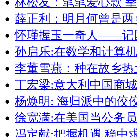
林松友：笔笔爱心款 
薛正利：明月何曾是两
怀瑾握玉一奇人——记
孙启乐:在数学和计算
李董雪燕：种在故乡热
丁宏梁:意大利中国商
杨焕明: 海归派中的佼
徐宽满:在美国当公务
冯定献:把握机遇 稳中