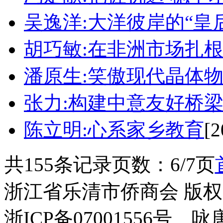
吴逸洋:大洋彼岸的“皇
胡巧敏:在非洲市场扎
潘原生:笑傲现代晶体
张力:构建中意友好桥
陈立明:心系家乡教育
[2
共155条记录页数：6/7页
浙江省乐清市侨商会 版
浙ICP备07001556号