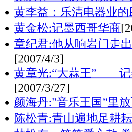
黄李益：乐清电器业的
黄金松:记墨西哥华商
[2
章纪君:他从响岩门走
[2007/4/3]
黄章光:“大蒜王”——
[2007/3/27]
颜海丹:"音乐王国”里
陈松青:青山遍地足耕