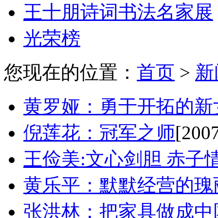
王十朋诗词书法名家展
光荣榜
您现在的位置：
首页
>
新
黄罗娅：勇于开拓的新
倪莲花：冠军之师
[2007
王俭美:文心剑胆 赤子
黄乐平：默默经营的瑰
张洪林：把家具做成中国